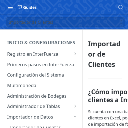
Guides
Importador de Clientes
Importad
INICIO & CONFIGURACIONES
or de
Registro en InterFuerza
Iniciar Sesión en InterFuerza
Clientes
Primeros pasos en InterFuerza
Recuperar Contraseña
Configuración del Sistema
Cómo pagar en línea sus
Multimoneda
servicios de InterFuerza
¿Cómo impor
Administración de Bodegas
clientes a I
Activación de Cuentas
Administrador de Tablas
Si cuenta con una b
Administrador de Tablas de
Importador de Datos
clientes en Excel, po
Clientes
de importación de f
Importador de Cuentas