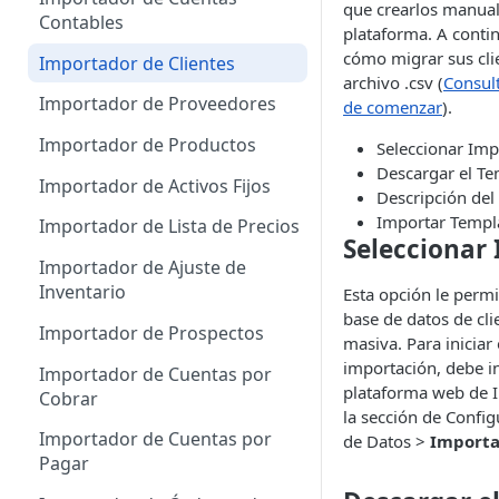
que crearlos manua
Administrador de Tablas para
Contables
plataforma. A cont
Cobros
cómo migrar sus cli
Importador de Clientes
Administrador de Tablas para
archivo .csv (
Consult
CRM
Importador de Proveedores
de comenzar
).
Administrador de Tablas para
Importador de Productos
Seleccionar Im
Hoja de Tiempos
Descargar el Te
Importador de Activos Fijos
Descripción del
Administrador de Tablas de
Importar Templ
Importador de Lista de Precios
Impuestos
Seleccionar
Importador de Ajuste de
Administrador de Tablas de
Inventario
Esta opción le permi
Inventario
base de datos de cl
Importador de Prospectos
Administrador de Tablas para
masiva. Para iniciar
Proveedores
importación, debe in
Importador de Cuentas por
plataforma web de In
Cobrar
Administrador de Tablas de
la sección de Confi
Sistema
Importador de Cuentas por
de Datos >
Importa
Pagar
Administrador de Tablas de
Terceros