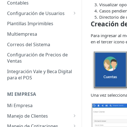
Administrador de Tablas para
Contables
Contables
Visualizar opo
Cobros
Importador de Clientes
Casos pendien
Configuración de Usuarios
Administrador de Tablas para
Directorio de 
Importador de Proveedores
Permisos de Usuarios
Creación d
CRM
Plantillas Imprimibles
Importador de Productos
Usuarios Invitados
Administrador de Tablas para
Multiempresa
Para ingresar al mó
Hoja de Tiempos
en el tercer icono
Importador de Activos Fijos
Perfil de Usuario
Correos del Sistema
Administrador de Tablas de
Importador de Lista de Precios
Cómo eliminar usuarios
Configuración de Precios de
Impuestos
Ventas
Importador de Ajuste de
Administrador de Tablas de
Inventario
Integración Vale y Beca Digital
Inventario
para el POS
Importador de Prospectos
Administrador de Tablas para
Proveedores
Importador de Cuentas por
MI EMPRESA
Una vez selecciona
Cobrar
Administrador de Tablas de
Mi Empresa
Sistema
Importador de Cuentas por
Pagar
Manejo de Clientes
Administrador de Tablas de
Terceros
Importador de Órdenes de
Perfil del Cliente
Manejo de Cotizaciones