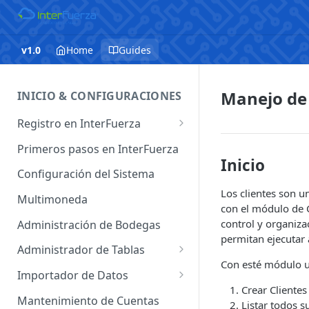
v1.0
Home
Guides
Manejo de
INICIO & CONFIGURACIONES
Registro en InterFuerza
Iniciar Sesión en InterFuerza
Primeros pasos en InterFuerza
Inicio
Recuperar Contraseña
Configuración del Sistema
Los clientes son u
Cómo pagar en línea sus
Multimoneda
con el módulo de 
servicios de InterFuerza
control y organiza
Administración de Bodegas
Activación de Cuentas
permitan ejecutar
Administrador de Tablas
Con esté módulo u
Administrador de Tablas de
Importador de Datos
Clientes
Crear Clientes
Importador de Cuentas
Mantenimiento de Cuentas
Listar todos su