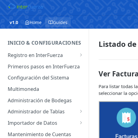
v1.0
Home
Guides
Listado de
INICIO & CONFIGURACIONES
Registro en InterFuerza
Iniciar Sesión en InterFuerza
Primeros pasos en InterFuerza
Ver Factur
Recuperar Contraseña
Configuración del Sistema
Para listar todas 
Cómo pagar en línea sus
Multimoneda
seleccionar la opc
servicios de InterFuerza
Administración de Bodegas
Activación de Cuentas
Administrador de Tablas
Administrador de Tablas de
Importador de Datos
Clientes
Importador de Cuentas
Mantenimiento de Cuentas