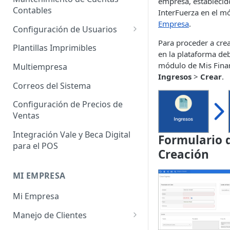
empresa, establecid
Administrador de Tablas para
Contables
Contables
InterFuerza en el 
Cobros
Empresa
.
Importador de Clientes
Configuración de Usuarios
Administrador de Tablas para
Para proceder a cre
Importador de Proveedores
Permisos de Usuarios
CRM
Plantillas Imprimibles
en la plataforma deb
Importador de Productos
Usuarios Invitados
módulo de Mis Fina
Administrador de Tablas para
Multiempresa
Ingresos
>
Crear
.
Hoja de Tiempos
Importador de Activos Fijos
Perfil de Usuario
Correos del Sistema
Administrador de Tablas de
Importador de Lista de Precios
Cómo eliminar usuarios
Configuración de Precios de
Impuestos
Ventas
Importador de Ajuste de
Administrador de Tablas de
Inventario
Integración Vale y Beca Digital
Formulario 
Inventario
para el POS
Importador de Prospectos
Creación
Administrador de Tablas para
Proveedores
Importador de Cuentas por
MI EMPRESA
Cobrar
Administrador de Tablas de
Mi Empresa
Sistema
Importador de Cuentas por
Pagar
Manejo de Clientes
Administrador de Tablas de
Terceros
Importador de Órdenes de
Perfil del Cliente