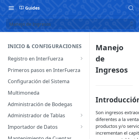
Guides
Manejo de Ingresos
Manejo
INICIO & CONFIGURACIONES
de
Registro en InterFuerza
Iniciar Sesión en InterFuerza
Ingresos
Primeros pasos en InterFuerza
Recuperar Contraseña
Configuración del Sistema
Cómo pagar en línea sus
Multimoneda
servicios de InterFuerza
Introducció
Administración de Bodegas
Activación de Cuentas
Son ingresos extraor
Administrador de Tablas
diferentes a la venta
Administrador de Tablas de
productos y/o servic
Importador de Datos
Clientes
incrementan el capit
Importador de Cuentas
Mantenimiento de Cuentas