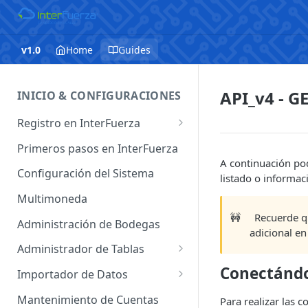
v1.0
Home
Guides
API_v4 - G
INICIO & CONFIGURACIONES
Registro en InterFuerza
Iniciar Sesión en InterFuerza
Primeros pasos en InterFuerza
A continuación pod
Recuperar Contraseña
Configuración del Sistema
listado o informac
Cómo pagar en línea sus
Multimoneda
servicios de InterFuerza
🚧
Recuerde q
Administración de Bodegas
adicional en
Activación de Cuentas
Administrador de Tablas
Administrador de Tablas de
Conectándo
Importador de Datos
Clientes
Importador de Cuentas
Mantenimiento de Cuentas
Para realizar las 