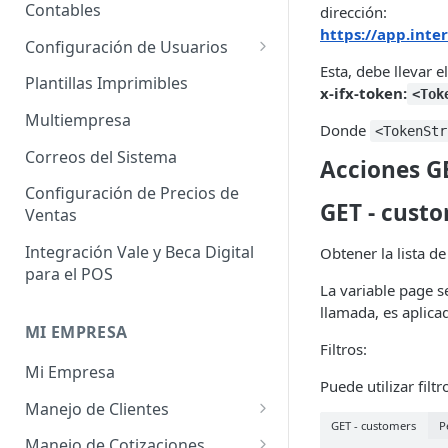
Administrador de Tablas para
Contables
Contables
dirección:
Cobros
https://app.inte
Importador de Clientes
Configuración de Usuarios
Administrador de Tablas para
Esta, debe llevar 
Importador de Proveedores
Permisos de Usuarios
CRM
Plantillas Imprimibles
x-ifx-token:
<Tok
Importador de Productos
Usuarios Invitados
Administrador de Tablas para
Multiempresa
Donde
<TokenStr
Hoja de Tiempos
Importador de Activos Fijos
Perfil de Usuario
Correos del Sistema
Acciones G
Administrador de Tablas de
Importador de Lista de Precios
Cómo eliminar usuarios
Configuración de Precios de
Impuestos
GET - cust
Ventas
Importador de Ajuste de
Administrador de Tablas de
Inventario
Integración Vale y Beca Digital
Obtener la lista de
Inventario
para el POS
Importador de Prospectos
La variable page s
Administrador de Tablas para
llamada, es aplica
Proveedores
Importador de Cuentas por
MI EMPRESA
Cobrar
Filtros:
Administrador de Tablas de
Mi Empresa
Sistema
Importador de Cuentas por
Puede utilizar fil
Pagar
Manejo de Clientes
Administrador de Tablas de
GET - customers
P
Terceros
Importador de Órdenes de
Perfil del Cliente
Manejo de Cotizaciones