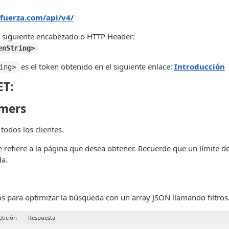
rfuerza.com/api/v4/
el siguiente encabezado o HTTP Header:
enString>
es el token obtenido en el siguiente enlace:
Introducción
ing>
ET:
omers
 todos los clientes.
e refiere a la página que desea obtener. Recuerde que un límite d
da.
tros para optimizar la búsqueda con un array JSON llamando filtros
etición
Respuesta