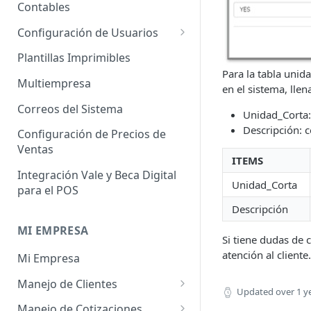
Administrador de Tablas para
Contables
Contables
Cobros
Importador de Clientes
Configuración de Usuarios
Administrador de Tablas para
Importador de Proveedores
Permisos de Usuarios
CRM
Plantillas Imprimibles
Para la tabla uni
Importador de Productos
Usuarios Invitados
Administrador de Tablas para
Multiempresa
en el sistema, llen
Hoja de Tiempos
Importador de Activos Fijos
Perfil de Usuario
Correos del Sistema
Unidad_Corta: 
Administrador de Tablas de
Importador de Lista de Precios
Cómo eliminar usuarios
Descripción: 
Configuración de Precios de
Impuestos
Ventas
Importador de Ajuste de
ITEMS
Administrador de Tablas de
Inventario
Integración Vale y Beca Digital
Inventario
Unidad_Corta
para el POS
Importador de Prospectos
Administrador de Tablas para
Descripción
Proveedores
Importador de Cuentas por
MI EMPRESA
Cobrar
Si tiene dudas de 
Administrador de Tablas de
atención al cliente.
Mi Empresa
Sistema
Importador de Cuentas por
Pagar
Manejo de Clientes
Administrador de Tablas de
Updated
over 1 y
Terceros
Importador de Órdenes de
Perfil del Cliente
Manejo de Cotizaciones