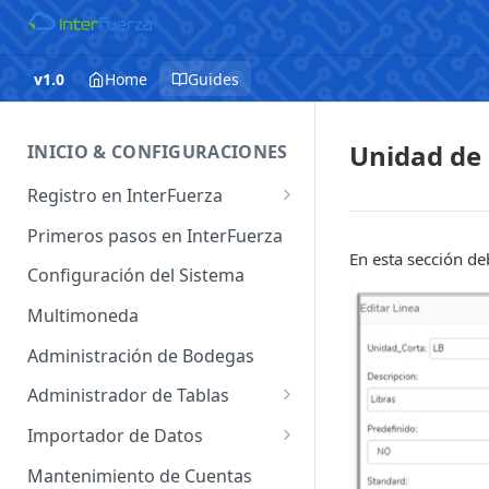
v1.0
Home
Guides
Unidad de
INICIO & CONFIGURACIONES
Registro en InterFuerza
Iniciar Sesión en InterFuerza
Primeros pasos en InterFuerza
En esta sección de
Recuperar Contraseña
Configuración del Sistema
Cómo pagar en línea sus
Multimoneda
servicios de InterFuerza
Administración de Bodegas
Activación de Cuentas
Administrador de Tablas
Administrador de Tablas de
Importador de Datos
Clientes
Importador de Cuentas
Mantenimiento de Cuentas