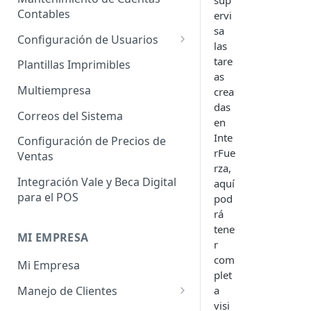
sup
Administrador de Tablas para
Contables
Contables
ervi
Cobros
sa
Importador de Clientes
Configuración de Usuarios
las
Administrador de Tablas para
Importador de Proveedores
Permisos de Usuarios
tare
CRM
Plantillas Imprimibles
as
Importador de Productos
Usuarios Invitados
Administrador de Tablas para
Multiempresa
crea
Hoja de Tiempos
das
Importador de Activos Fijos
Perfil de Usuario
Correos del Sistema
en
Administrador de Tablas de
Importador de Lista de Precios
Cómo eliminar usuarios
Inte
Configuración de Precios de
Impuestos
rFue
Ventas
Importador de Ajuste de
rza,
Administrador de Tablas de
Inventario
Integración Vale y Beca Digital
aquí
Inventario
para el POS
pod
Importador de Prospectos
Administrador de Tablas para
rá
Proveedores
Importador de Cuentas por
tene
MI EMPRESA
Cobrar
r
Administrador de Tablas de
com
Mi Empresa
Sistema
Importador de Cuentas por
plet
Pagar
Manejo de Clientes
a
Administrador de Tablas de
visi
Terceros
Importador de Órdenes de
Perfil del Cliente