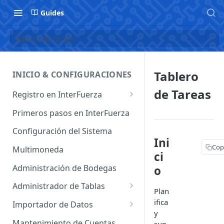
Guides
Tablero de Tareas
Tablero
INICIO & CONFIGURACIONES
de Tareas
Registro en InterFuerza
Iniciar Sesión en InterFuerza
Primeros pasos en InterFuerza
Recuperar Contraseña
Configuración del Sistema
Ini
Cómo pagar en línea sus
Cop
Multimoneda
ci
servicios de InterFuerza
Administración de Bodegas
o
Activación de Cuentas
Administrador de Tablas
Plan
Administrador de Tablas de
ifica
Importador de Datos
Clientes
y
Importador de Cuentas
Mantenimiento de Cuentas