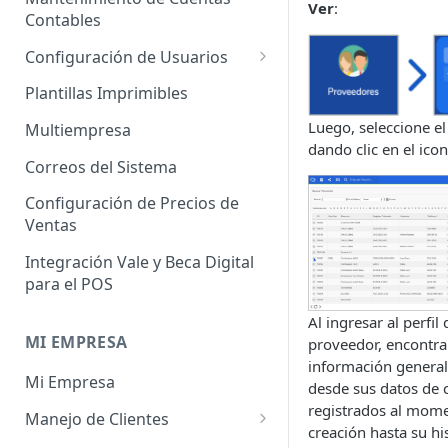
Ver
:
Administrador de Tablas para
Contables
Contables
Cobros
Importador de Clientes
Configuración de Usuarios
Administrador de Tablas para
Importador de Proveedores
Permisos de Usuarios
CRM
Plantillas Imprimibles
Importador de Productos
Usuarios Invitados
Luego, seleccione e
Administrador de Tablas para
Multiempresa
dando clic en el ico
Hoja de Tiempos
Importador de Activos Fijos
Perfil de Usuario
Correos del Sistema
Administrador de Tablas de
Importador de Lista de Precios
Cómo eliminar usuarios
Configuración de Precios de
Impuestos
Ventas
Importador de Ajuste de
Administrador de Tablas de
Inventario
Integración Vale y Beca Digital
Inventario
para el POS
Importador de Prospectos
Administrador de Tablas para
Al ingresar al perfil
Proveedores
Importador de Cuentas por
MI EMPRESA
proveedor, encontra
Cobrar
Administrador de Tablas de
información general
Mi Empresa
Sistema
Importador de Cuentas por
desde sus datos de 
Pagar
registrados al mom
Manejo de Clientes
Administrador de Tablas de
creación hasta su his
Terceros
Importador de Órdenes de
Perfil del Cliente