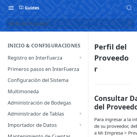
Guides
Perfil del Proveedor
Perfil del
INICIO & CONFIGURACIONES
Proveedo
Registro en InterFuerza
Iniciar Sesión en InterFuerza
r
Primeros pasos en InterFuerza
Recuperar Contraseña
Configuración del Sistema
Cómo pagar en línea sus
Multimoneda
servicios de InterFuerza
Consultar D
Administración de Bodegas
del Proveed
Activación de Cuentas
Administrador de Tablas
Para ingresar a la i
Administrador de Tablas de
Importador de Datos
de su proveedor, de
Clientes
a Mi Empresa > Pro
Importador de Cuentas
Mantenimiento de Cuentas