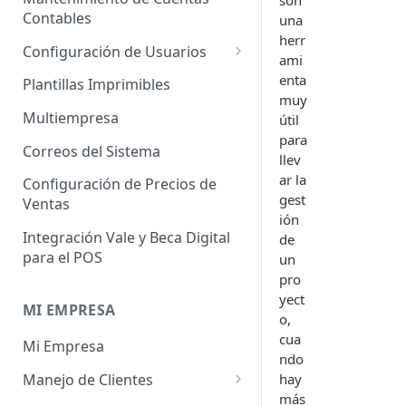
son
Administrador de Tablas para
Contables
Contables
una
Cobros
herr
Importador de Clientes
Configuración de Usuarios
ami
Administrador de Tablas para
Importador de Proveedores
Permisos de Usuarios
enta
CRM
Plantillas Imprimibles
muy
Importador de Productos
Usuarios Invitados
Administrador de Tablas para
Multiempresa
útil
Hoja de Tiempos
para
Importador de Activos Fijos
Perfil de Usuario
Correos del Sistema
llev
Administrador de Tablas de
Importador de Lista de Precios
Cómo eliminar usuarios
ar la
Configuración de Precios de
Impuestos
gest
Ventas
Importador de Ajuste de
ión
Administrador de Tablas de
Inventario
Integración Vale y Beca Digital
de
Inventario
para el POS
un
Importador de Prospectos
Administrador de Tablas para
pro
Proveedores
Importador de Cuentas por
yect
MI EMPRESA
Cobrar
o,
Administrador de Tablas de
cua
Mi Empresa
Sistema
Importador de Cuentas por
ndo
Pagar
Manejo de Clientes
hay
Administrador de Tablas de
más
Terceros
Importador de Órdenes de
Perfil del Cliente