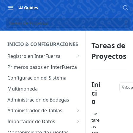
Guides
Tareas de Proyectos
Tareas de
INICIO & CONFIGURACIONES
Proyectos
Registro en InterFuerza
Iniciar Sesión en InterFuerza
Primeros pasos en InterFuerza
Recuperar Contraseña
Configuración del Sistema
Ini
Cómo pagar en línea sus
Cop
Multimoneda
ci
servicios de InterFuerza
Administración de Bodegas
o
Activación de Cuentas
Administrador de Tablas
Las
Administrador de Tablas de
tare
Importador de Datos
Clientes
as
Importador de Cuentas
Mantenimiento de Cuentas