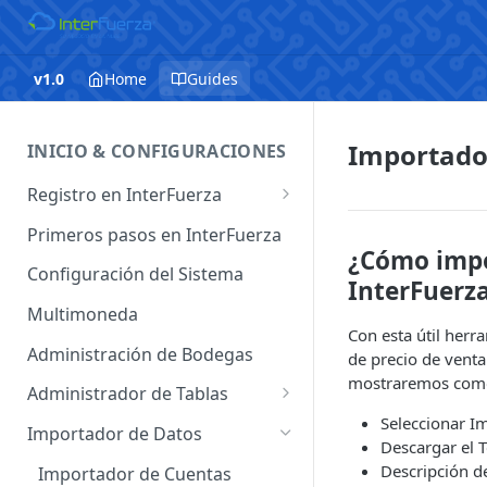
v1.0
Home
Guides
Importador
INICIO & CONFIGURACIONES
Registro en InterFuerza
Iniciar Sesión en InterFuerza
Primeros pasos en InterFuerza
¿Cómo impor
Recuperar Contraseña
Configuración del Sistema
InterFuerz
Cómo pagar en línea sus
Multimoneda
servicios de InterFuerza
Con esta útil herr
Administración de Bodegas
de precio de venta
Activación de Cuentas
mostraremos como 
Administrador de Tablas
Seleccionar I
Administrador de Tablas de
Importador de Datos
Descargar el 
Clientes
Descripción d
Importador de Cuentas