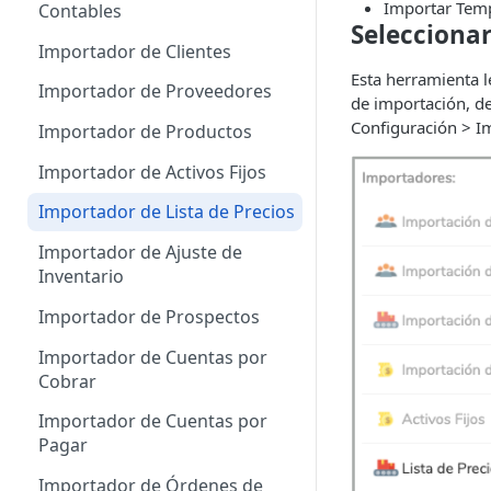
Administrador de Tablas para
Importar Tem
Contables
Cobros
Selecciona
Importador de Clientes
Administrador de Tablas para
Esta herramienta l
CRM
Importador de Proveedores
de importación, de
Configuración > I
Administrador de Tablas para
Importador de Productos
Hoja de Tiempos
Importador de Activos Fijos
Administrador de Tablas de
Importador de Lista de Precios
Impuestos
Importador de Ajuste de
Administrador de Tablas de
Inventario
Inventario
Importador de Prospectos
Administrador de Tablas para
Proveedores
Importador de Cuentas por
Cobrar
Administrador de Tablas de
Sistema
Importador de Cuentas por
Pagar
Administrador de Tablas de
Terceros
Importador de Órdenes de