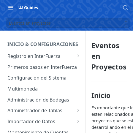
Guides
Eventos en Proyectos
Eventos
INICIO & CONFIGURACIONES
en
Registro en InterFuerza
Iniciar Sesión en InterFuerza
Proyectos
Primeros pasos en InterFuerza
Recuperar Contraseña
Configuración del Sistema
Cómo pagar en línea sus
Multimoneda
servicios de InterFuerza
Inicio
Administración de Bodegas
Activación de Cuentas
Es importante que l
Administrador de Tablas
esten relacionados a
Administrador de Tablas de
proyectos que se es
Importador de Datos
Clientes
desarrollando en e
Importador de Cuentas
Mantenimiento de Cuentas