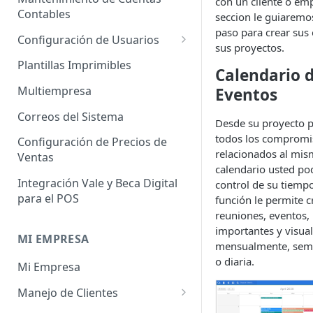
con un cliente o emp
Administrador de Tablas para
Contables
Contables
seccion le guiaremo
Cobros
paso para crear sus
Importador de Clientes
Configuración de Usuarios
sus proyectos.
Administrador de Tablas para
Importador de Proveedores
Permisos de Usuarios
CRM
Plantillas Imprimibles
Calendario 
Importador de Productos
Usuarios Invitados
Administrador de Tablas para
Multiempresa
Eventos
Hoja de Tiempos
Importador de Activos Fijos
Perfil de Usuario
Correos del Sistema
Desde su proyecto p
Administrador de Tablas de
Importador de Lista de Precios
Cómo eliminar usuarios
todos los compromi
Configuración de Precios de
Impuestos
relacionados al mis
Ventas
Importador de Ajuste de
calendario usted pod
Administrador de Tablas de
Inventario
Integración Vale y Beca Digital
control de su tiempo
Inventario
para el POS
función le permite c
Importador de Prospectos
Administrador de Tablas para
reuniones, eventos,
Proveedores
Importador de Cuentas por
importantes y visual
MI EMPRESA
Cobrar
mensualmente, sem
Administrador de Tablas de
o diaria.
Mi Empresa
Sistema
Importador de Cuentas por
Pagar
Manejo de Clientes
Administrador de Tablas de
Terceros
Importador de Órdenes de
Perfil del Cliente