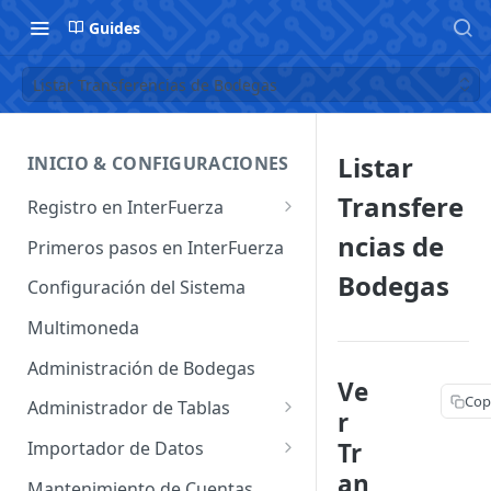
Guides
Listar Transferencias de Bodegas
Listar
INICIO & CONFIGURACIONES
Transfere
Registro en InterFuerza
Iniciar Sesión en InterFuerza
ncias de
Primeros pasos en InterFuerza
Recuperar Contraseña
Bodegas
Configuración del Sistema
Cómo pagar en línea sus
Multimoneda
servicios de InterFuerza
Administración de Bodegas
Activación de Cuentas
Ve
Cop
Administrador de Tablas
r
Administrador de Tablas de
Tr
Importador de Datos
Clientes
an
Importador de Cuentas
Mantenimiento de Cuentas