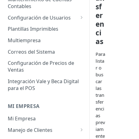
Administrador de Tablas para
Contables
sf
Contables
Cobros
er
Importador de Clientes
Configuración de Usuarios
Administrador de Tablas para
en
Importador de Proveedores
Permisos de Usuarios
CRM
Plantillas Imprimibles
ci
Importador de Productos
Usuarios Invitados
as
Administrador de Tablas para
Multiempresa
Hoja de Tiempos
Importador de Activos Fijos
Perfil de Usuario
Correos del Sistema
Para
Administrador de Tablas de
Importador de Lista de Precios
Cómo eliminar usuarios
lista
Configuración de Precios de
Impuestos
r o
Ventas
Importador de Ajuste de
bus
Administrador de Tablas de
Inventario
Integración Vale y Beca Digital
car
Inventario
para el POS
las
Importador de Prospectos
Administrador de Tablas para
tran
Proveedores
Importador de Cuentas por
sfer
MI EMPRESA
Cobrar
enci
Administrador de Tablas de
as
Mi Empresa
Sistema
Importador de Cuentas por
prev
Pagar
iam
Manejo de Clientes
Administrador de Tablas de
ente
Terceros
Importador de Órdenes de
Perfil del Cliente