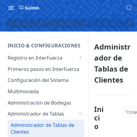
Guides
Administrador de Tablas de Clientes
Administr
INICIO & CONFIGURACIONES
ador de
Registro en InterFuerza
Iniciar Sesión en InterFuerza
Tablas de
Primeros pasos en InterFuerza
Recuperar Contraseña
Clientes
Configuración del Sistema
Cómo pagar en línea sus
Multimoneda
servicios de InterFuerza
Administración de Bodegas
Activación de Cuentas
Ini
Cop
Administrador de Tablas
ci
o
Administrador de Tablas de
Clientes