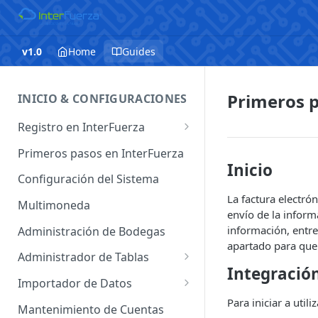
v1.0
Home
Guides
Primeros p
INICIO & CONFIGURACIONES
Registro en InterFuerza
Iniciar Sesión en InterFuerza
Primeros pasos en InterFuerza
Inicio
Recuperar Contraseña
Configuración del Sistema
La factura electró
Cómo pagar en línea sus
Multimoneda
envío de la informa
servicios de InterFuerza
información, entr
Administración de Bodegas
Activación de Cuentas
apartado para que
Administrador de Tablas
Integración
Administrador de Tablas de
Importador de Datos
Clientes
Para iniciar a uti
Importador de Cuentas
Mantenimiento de Cuentas