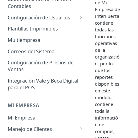
de Mi
Administrador de Tablas para
Contables
Contables
Empresa de
Cobros
Importador de Clientes
InterFuerza
Configuración de Usuarios
Administrador de Tablas para
contiene
Importador de Proveedores
Permisos de Usuarios
CRM
Plantillas Imprimibles
todas las
funciones
Importador de Productos
Usuarios Invitados
Administrador de Tablas para
Multiempresa
operativas
Hoja de Tiempos
Importador de Activos Fijos
Perfil de Usuario
de la
Correos del Sistema
organizació
Administrador de Tablas de
Importador de Lista de Precios
Cómo eliminar usuarios
Configuración de Precios de
n, por lo
Impuestos
Ventas
que los
Importador de Ajuste de
Administrador de Tablas de
reportes
Inventario
Integración Vale y Beca Digital
Inventario
disponibles
para el POS
Importador de Prospectos
en este
Administrador de Tablas para
módulo
Proveedores
Importador de Cuentas por
contiene
MI EMPRESA
Cobrar
toda la
Administrador de Tablas de
Mi Empresa
informació
Sistema
Importador de Cuentas por
n de
Pagar
Manejo de Clientes
Administrador de Tablas de
compras,
Terceros
Importador de Órdenes de
Perfil del Cliente