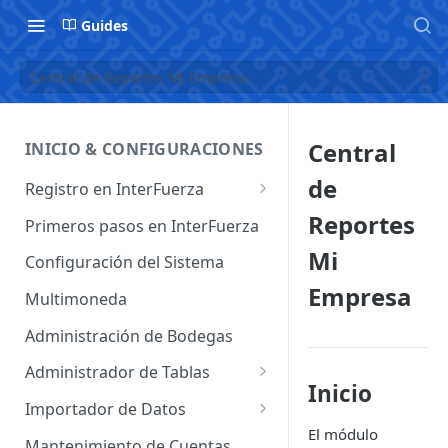
Guides
Central de Reportes Mi Empresa
Central
INICIO & CONFIGURACIONES
de
Registro en InterFuerza
Iniciar Sesión en InterFuerza
Reportes
Primeros pasos en InterFuerza
Recuperar Contraseña
Mi
Configuración del Sistema
Empresa
Cómo pagar en línea sus
Multimoneda
servicios de InterFuerza
Administración de Bodegas
Activación de Cuentas
Administrador de Tablas
Inicio
Administrador de Tablas de
Importador de Datos
Clientes
El módulo
Importador de Cuentas
Mantenimiento de Cuentas