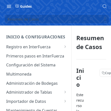
Guides
Resumen de Casos
Resumen
INICIO & CONFIGURACIONES
de Casos
Registro en InterFuerza
Iniciar Sesión en InterFuerza
Primeros pasos en InterFuerza
Recuperar Contraseña
Configuración del Sistema
Ini
Cómo pagar en línea sus
Cop
Multimoneda
ci
servicios de InterFuerza
Administración de Bodegas
o
Activación de Cuentas
Administrador de Tablas
Este
Administrador de Tablas de
recu
Importador de Datos
Clientes
rso
Importador de Cuentas
Mantenimiento de Cuentas