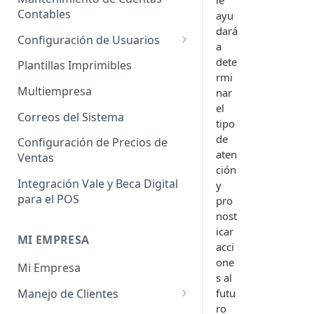
le
Administrador de Tablas para
Contables
Contables
ayu
Cobros
dará
Importador de Clientes
Configuración de Usuarios
a
Administrador de Tablas para
Importador de Proveedores
Permisos de Usuarios
dete
CRM
Plantillas Imprimibles
rmi
Importador de Productos
Usuarios Invitados
Administrador de Tablas para
Multiempresa
nar
Hoja de Tiempos
el
Importador de Activos Fijos
Perfil de Usuario
Correos del Sistema
tipo
Administrador de Tablas de
Importador de Lista de Precios
Cómo eliminar usuarios
de
Configuración de Precios de
Impuestos
aten
Ventas
Importador de Ajuste de
ción
Administrador de Tablas de
Inventario
Integración Vale y Beca Digital
y
Inventario
para el POS
pro
Importador de Prospectos
Administrador de Tablas para
nost
Proveedores
Importador de Cuentas por
icar
MI EMPRESA
Cobrar
acci
Administrador de Tablas de
one
Mi Empresa
Sistema
Importador de Cuentas por
s al
Pagar
Manejo de Clientes
futu
Administrador de Tablas de
ro
Terceros
Importador de Órdenes de
Perfil del Cliente