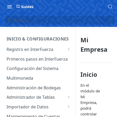
Guides
Mi Empresa
Mi
INICIO & CONFIGURACIONES
Empresa
Registro en InterFuerza
Iniciar Sesión en InterFuerza
Primeros pasos en InterFuerza
Recuperar Contraseña
Configuración del Sistema
Inicio
Cómo pagar en línea sus
Multimoneda
servicios de InterFuerza
En el
Administración de Bodegas
módulo de
Activación de Cuentas
Mi
Administrador de Tablas
Empresa,
Administrador de Tablas de
Importador de Datos
podrá
Clientes
controlar
Importador de Cuentas
Mantenimiento de Cuentas