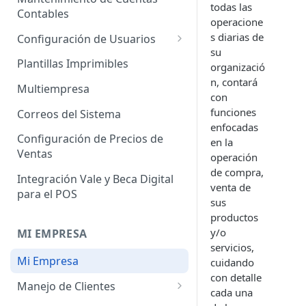
todas las
Administrador de Tablas para
Contables
Contables
operacione
Cobros
Importador de Clientes
s diarias de
Configuración de Usuarios
Administrador de Tablas para
su
Importador de Proveedores
Permisos de Usuarios
CRM
Plantillas Imprimibles
organizació
n, contará
Importador de Productos
Usuarios Invitados
Administrador de Tablas para
Multiempresa
con
Hoja de Tiempos
Importador de Activos Fijos
Perfil de Usuario
funciones
Correos del Sistema
enfocadas
Administrador de Tablas de
Importador de Lista de Precios
Cómo eliminar usuarios
Configuración de Precios de
en la
Impuestos
Ventas
operación
Importador de Ajuste de
Administrador de Tablas de
de compra,
Inventario
Integración Vale y Beca Digital
Inventario
venta de
para el POS
Importador de Prospectos
sus
Administrador de Tablas para
productos
Proveedores
Importador de Cuentas por
y/o
MI EMPRESA
Cobrar
servicios,
Administrador de Tablas de
Mi Empresa
cuidando
Sistema
Importador de Cuentas por
con detalle
Pagar
Manejo de Clientes
Administrador de Tablas de
cada una
Terceros
Importador de Órdenes de
Perfil del Cliente