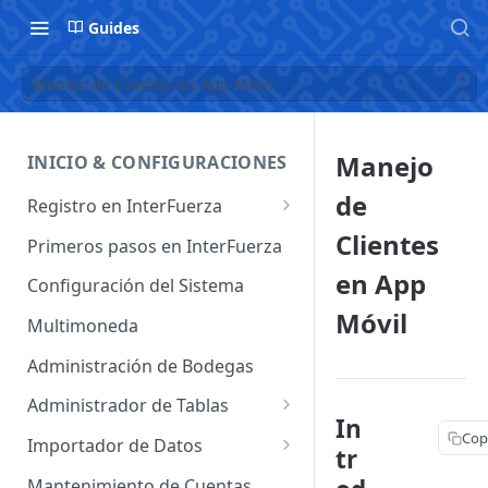
Guides
Manejo de Clientes en App Móvil
Manejo
INICIO & CONFIGURACIONES
de
Registro en InterFuerza
Iniciar Sesión en InterFuerza
Clientes
Primeros pasos en InterFuerza
Recuperar Contraseña
en App
Configuración del Sistema
Móvil
Cómo pagar en línea sus
Multimoneda
servicios de InterFuerza
Administración de Bodegas
Activación de Cuentas
Administrador de Tablas
In
Administrador de Tablas de
Cop
Importador de Datos
tr
Clientes
Importador de Cuentas
Mantenimiento de Cuentas