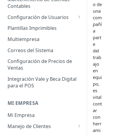
Administrador de Tablas para
Contables
o de
Contables
Cobros
una
Importador de Clientes
Configuración de Usuarios
com
Administrador de Tablas para
pañí
Importador de Proveedores
Permisos de Usuarios
CRM
Plantillas Imprimibles
a
Importador de Productos
Usuarios Invitados
part
Administrador de Tablas para
Multiempresa
e
Hoja de Tiempos
Importador de Activos Fijos
Perfil de Usuario
Correos del Sistema
del
Administrador de Tablas de
trab
Importador de Lista de Precios
Cómo eliminar usuarios
Configuración de Precios de
Impuestos
ajo
Ventas
Importador de Ajuste de
en
Administrador de Tablas de
Inventario
equi
Integración Vale y Beca Digital
Inventario
po,
para el POS
Importador de Prospectos
es
Administrador de Tablas para
vital
Proveedores
Importador de Cuentas por
MI EMPRESA
cont
Cobrar
Administrador de Tablas de
ar
Mi Empresa
Sistema
Importador de Cuentas por
con
Pagar
herr
Manejo de Clientes
Administrador de Tablas de
ami
Terceros
Importador de Órdenes de
Perfil del Cliente