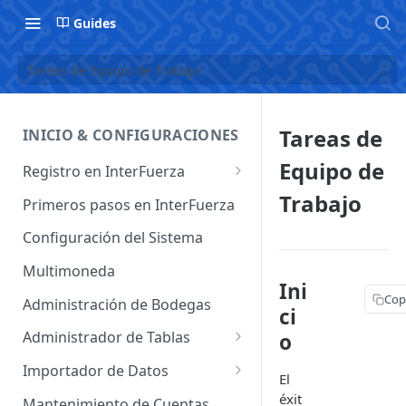
Guides
Tareas de Equipo de Trabajo
Tareas de
INICIO & CONFIGURACIONES
Equipo de
Registro en InterFuerza
Iniciar Sesión en InterFuerza
Trabajo
Primeros pasos en InterFuerza
Recuperar Contraseña
Configuración del Sistema
Cómo pagar en línea sus
Multimoneda
servicios de InterFuerza
Ini
Cop
Administración de Bodegas
ci
Activación de Cuentas
Administrador de Tablas
o
Administrador de Tablas de
Importador de Datos
El
Clientes
Importador de Cuentas
éxit
Mantenimiento de Cuentas