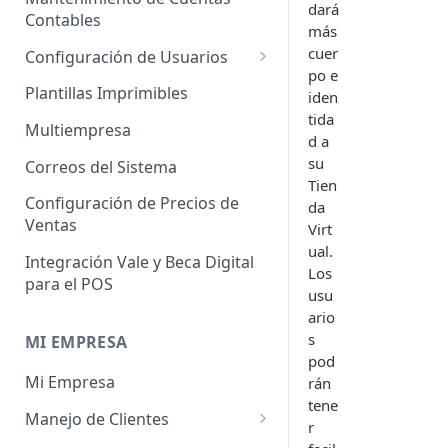
dará
Administrador de Tablas para
Contables
Contables
más
Cobros
Importador de Clientes
cuer
Configuración de Usuarios
Administrador de Tablas para
po e
Importador de Proveedores
Permisos de Usuarios
CRM
Plantillas Imprimibles
iden
tida
Importador de Productos
Usuarios Invitados
Administrador de Tablas para
Multiempresa
d a
Hoja de Tiempos
Importador de Activos Fijos
Perfil de Usuario
su
Correos del Sistema
Tien
Administrador de Tablas de
Importador de Lista de Precios
Cómo eliminar usuarios
Configuración de Precios de
da
Impuestos
Ventas
Virt
Importador de Ajuste de
Administrador de Tablas de
ual.
Inventario
Integración Vale y Beca Digital
Inventario
Los
para el POS
Importador de Prospectos
usu
Administrador de Tablas para
ario
Proveedores
Importador de Cuentas por
s
MI EMPRESA
Cobrar
pod
Administrador de Tablas de
Mi Empresa
rán
Sistema
Importador de Cuentas por
tene
Pagar
Manejo de Clientes
Administrador de Tablas de
r
Terceros
Importador de Órdenes de
Perfil del Cliente