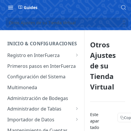
Guides
Otros Ajustes de su Tienda Virtual
Otros
INICIO & CONFIGURACIONES
Ajustes
Registro en InterFuerza
Iniciar Sesión en InterFuerza
de su
Primeros pasos en InterFuerza
Recuperar Contraseña
Tienda
Configuración del Sistema
Virtual
Cómo pagar en línea sus
Multimoneda
servicios de InterFuerza
Administración de Bodegas
Activación de Cuentas
Administrador de Tablas
Este
Administrador de Tablas de
Cop
Importador de Datos
apar
Clientes
tado
Importador de Cuentas
Mantenimiento de Cuentas