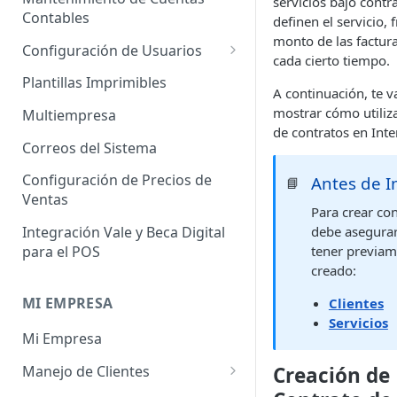
servicios bajo contr
Administrador de Tablas para
Contables
Contables
definen el servicio, 
Cobros
monto de las factura
Importador de Clientes
Configuración de Usuarios
cada cierto tiempo.
Administrador de Tablas para
Importador de Proveedores
Permisos de Usuarios
CRM
Plantillas Imprimibles
A continuación, te 
Importador de Productos
Usuarios Invitados
mostrar cómo utiliza
Administrador de Tablas para
Multiempresa
de contratos en Inte
Hoja de Tiempos
Importador de Activos Fijos
Perfil de Usuario
Correos del Sistema
Administrador de Tablas de
Importador de Lista de Precios
Cómo eliminar usuarios
Configuración de Precios de
Antes de In
📘
Impuestos
Ventas
Importador de Ajuste de
Para crear con
Administrador de Tablas de
Inventario
debe asegura
Integración Vale y Beca Digital
Inventario
tener previa
para el POS
Importador de Prospectos
Administrador de Tablas para
creado:
Proveedores
Importador de Cuentas por
MI EMPRESA
Clientes
Cobrar
Administrador de Tablas de
Servicios
Mi Empresa
Sistema
Importador de Cuentas por
Pagar
Manejo de Clientes
Creación de
Administrador de Tablas de
Terceros
Importador de Órdenes de
Perfil del Cliente