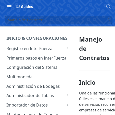
Guides
Manejo de Contratos
Manejo
INICIO & CONFIGURACIONES
de
Registro en InterFuerza
Iniciar Sesión en InterFuerza
Contratos
Primeros pasos en InterFuerza
Recuperar Contraseña
Configuración del Sistema
Cómo pagar en línea sus
Multimoneda
servicios de InterFuerza
Inicio
Administración de Bodegas
Activación de Cuentas
Una de las funciona
Administrador de Tablas
útiles es el manejo 
Administrador de Tablas de
de servicios recurr
Importador de Datos
Clientes
empresas de servici
Importador de Cuentas
Mantenimiento de Cuentas