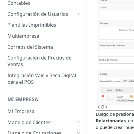
Administrador de Tablas para
Contables
Contables
Cobros
Importador de Clientes
Configuración de Usuarios
Administrador de Tablas para
Importador de Proveedores
Permisos de Usuarios
CRM
Plantillas Imprimibles
Importador de Productos
Usuarios Invitados
Administrador de Tablas para
Multiempresa
Hoja de Tiempos
Importador de Activos Fijos
Perfil de Usuario
Correos del Sistema
Administrador de Tablas de
Importador de Lista de Precios
Cómo eliminar usuarios
Configuración de Precios de
Impuestos
Ventas
Importador de Ajuste de
Administrador de Tablas de
Inventario
Integración Vale y Beca Digital
Inventario
para el POS
Importador de Prospectos
Administrador de Tablas para
Proveedores
Importador de Cuentas por
MI EMPRESA
Cobrar
Administrador de Tablas de
Mi Empresa
Sistema
Importador de Cuentas por
Luego de presiona
Pagar
Relacionadas
, en
Manejo de Clientes
Administrador de Tablas de
o puede crear nue
Terceros
Importador de Órdenes de
Perfil del Cliente
Manejo de Cotizaciones