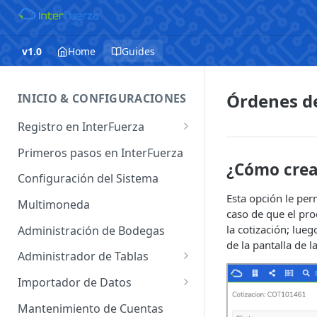
v1.0
Home
Guides
Órdenes d
INICIO & CONFIGURACIONES
Registro en InterFuerza
Iniciar Sesión en InterFuerza
Primeros pasos en InterFuerza
¿Cómo crea
Recuperar Contraseña
Configuración del Sistema
Esta opción le per
Cómo pagar en línea sus
Multimoneda
caso de que el pro
servicios de InterFuerza
la cotización; lue
Administración de Bodegas
Activación de Cuentas
de la pantalla de l
Administrador de Tablas
Administrador de Tablas de
Importador de Datos
Clientes
Importador de Cuentas
Mantenimiento de Cuentas