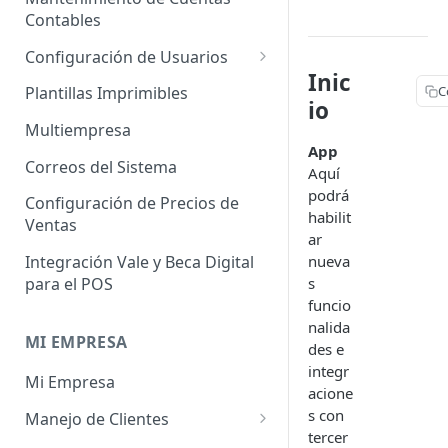
Administrador de Tablas para
Contables
Contables
Cobros
Importador de Clientes
Configuración de Usuarios
Administrador de Tablas para
Inic
Importador de Proveedores
Permisos de Usuarios
C
CRM
Plantillas Imprimibles
io
Importador de Productos
Usuarios Invitados
Administrador de Tablas para
Multiempresa
Hoja de Tiempos
App
Importador de Activos Fijos
Perfil de Usuario
Correos del Sistema
Aquí
Administrador de Tablas de
Importador de Lista de Precios
Cómo eliminar usuarios
podrá
Configuración de Precios de
Impuestos
habilit
Ventas
Importador de Ajuste de
ar
Administrador de Tablas de
Inventario
nueva
Integración Vale y Beca Digital
Inventario
s
para el POS
Importador de Prospectos
Administrador de Tablas para
funcio
Proveedores
Importador de Cuentas por
nalida
MI EMPRESA
Cobrar
des e
Administrador de Tablas de
integr
Mi Empresa
Sistema
Importador de Cuentas por
acione
Pagar
s con
Manejo de Clientes
Administrador de Tablas de
tercer
Terceros
Importador de Órdenes de
Perfil del Cliente