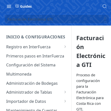
Guides
Facturación Electrónica GTI
Facturaci
INICIO & CONFIGURACIONES
ón
Registro en InterFuerza
Iniciar Sesión en InterFuerza
Electrónic
Primeros pasos en InterFuerza
Recuperar Contraseña
a GTI
Configuración del Sistema
Cómo pagar en línea sus
Multimoneda
Proceso de
servicios de InterFuerza
configuración
Administración de Bodegas
para la
Activación de Cuentas
Facturación
Administrador de Tablas
Electrónica para
Administrador de Tablas de
Importador de Datos
Costa Rica con
Clientes
Importador de Cuentas
GTI.
Mantenimiento de Cuentas