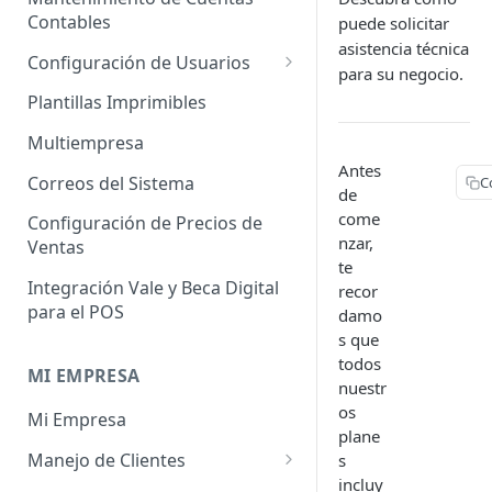
Administrador de Tablas para
Contables
Contables
puede solicitar
Cobros
asistencia técnica
Importador de Clientes
Configuración de Usuarios
para su negocio.
Administrador de Tablas para
Importador de Proveedores
Permisos de Usuarios
CRM
Plantillas Imprimibles
Importador de Productos
Usuarios Invitados
Administrador de Tablas para
Multiempresa
Hoja de Tiempos
Antes
Importador de Activos Fijos
Perfil de Usuario
Correos del Sistema
C
de
Administrador de Tablas de
Importador de Lista de Precios
Cómo eliminar usuarios
come
Configuración de Precios de
Impuestos
nzar,
Ventas
Importador de Ajuste de
te
Administrador de Tablas de
Inventario
Integración Vale y Beca Digital
recor
Inventario
para el POS
damo
Importador de Prospectos
Administrador de Tablas para
s que
Proveedores
Importador de Cuentas por
todos
MI EMPRESA
Cobrar
nuestr
Administrador de Tablas de
os
Mi Empresa
Sistema
Importador de Cuentas por
plane
Pagar
Manejo de Clientes
s
Administrador de Tablas de
incluy
Terceros
Importador de Órdenes de
Perfil del Cliente