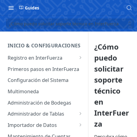
Guides
¿Cómo puedo solicitar soporte técnico en InterFuerza
¿Cómo
INICIO & CONFIGURACIONES
puedo
Registro en InterFuerza
Iniciar Sesión en InterFuerza
solicitar
Primeros pasos en InterFuerza
Recuperar Contraseña
soporte
Configuración del Sistema
técnico
Cómo pagar en línea sus
Multimoneda
servicios de InterFuerza
en
Administración de Bodegas
Activación de Cuentas
InterFuer
Administrador de Tablas
za
Administrador de Tablas de
Importador de Datos
Clientes
Importador de Cuentas
Mantenimiento de Cuentas
Descubra cómo