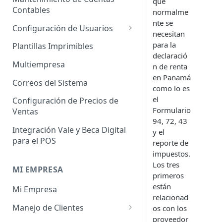
que
Administrador de Tablas para
Contables
Contables
normalme
Cobros
nte se
Importador de Clientes
Configuración de Usuarios
necesitan
Administrador de Tablas para
Importador de Proveedores
Permisos de Usuarios
para la
CRM
Plantillas Imprimibles
declaració
Importador de Productos
Usuarios Invitados
Administrador de Tablas para
Multiempresa
n de renta
Hoja de Tiempos
en Panamá
Importador de Activos Fijos
Perfil de Usuario
Correos del Sistema
como lo es
Administrador de Tablas de
Importador de Lista de Precios
Cómo eliminar usuarios
el
Configuración de Precios de
Impuestos
Formulario
Ventas
Importador de Ajuste de
94, 72, 43
Administrador de Tablas de
Inventario
Integración Vale y Beca Digital
y el
Inventario
para el POS
reporte de
Importador de Prospectos
Administrador de Tablas para
impuestos.
Proveedores
Importador de Cuentas por
Los tres
MI EMPRESA
Cobrar
primeros
Administrador de Tablas de
están
Mi Empresa
Sistema
Importador de Cuentas por
relacionad
Pagar
Manejo de Clientes
os con los
Administrador de Tablas de
proveedor
Terceros
Importador de Órdenes de
Perfil del Cliente