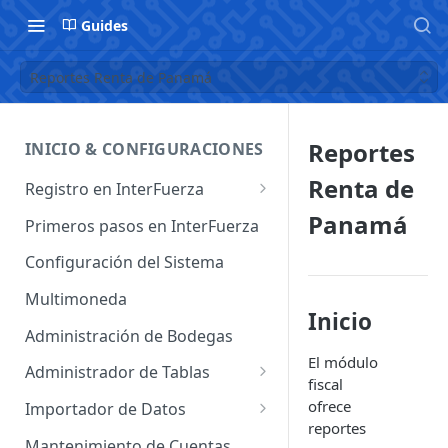
Guides
Reportes Renta de Panamá
Reportes
INICIO & CONFIGURACIONES
Renta de
Registro en InterFuerza
Iniciar Sesión en InterFuerza
Panamá
Primeros pasos en InterFuerza
Recuperar Contraseña
Configuración del Sistema
Cómo pagar en línea sus
Multimoneda
servicios de InterFuerza
Inicio
Administración de Bodegas
Activación de Cuentas
El módulo
Administrador de Tablas
fiscal
Administrador de Tablas de
ofrece
Importador de Datos
Clientes
reportes
Importador de Cuentas
Mantenimiento de Cuentas