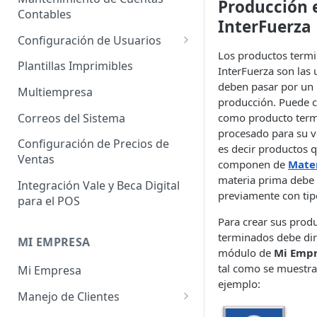
Producción 
Administrador de Tablas para
Contables
Contables
InterFuerza
Cobros
Importador de Clientes
Configuración de Usuarios
Administrador de Tablas para
Los productos term
Importador de Proveedores
Permisos de Usuarios
CRM
Plantillas Imprimibles
InterFuerza son las
Importador de Productos
Usuarios Invitados
deben pasar por un
Administrador de Tablas para
Multiempresa
producción. Puede c
Hoja de Tiempos
Importador de Activos Fijos
Perfil de Usuario
Correos del Sistema
como producto term
Administrador de Tablas de
procesado para su ve
Importador de Lista de Precios
Cómo eliminar usuarios
Configuración de Precios de
Impuestos
es decir productos 
Ventas
Importador de Ajuste de
componen de
Mate
Administrador de Tablas de
Inventario
materia prima debe 
Integración Vale y Beca Digital
Inventario
previamente con tip
para el POS
Importador de Prospectos
Administrador de Tablas para
Para crear sus prod
Proveedores
Importador de Cuentas por
terminados debe diri
MI EMPRESA
Cobrar
módulo de
Mi Empr
Administrador de Tablas de
tal como se muestra 
Mi Empresa
Sistema
Importador de Cuentas por
ejemplo:
Pagar
Manejo de Clientes
Administrador de Tablas de
Terceros
Importador de Órdenes de
Perfil del Cliente