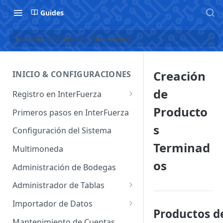
Guides
Creación de Productos Terminados
Creación
INICIO & CONFIGURACIONES
de
Registro en InterFuerza
Iniciar Sesión en InterFuerza
Producto
Primeros pasos en InterFuerza
Recuperar Contraseña
s
Configuración del Sistema
Terminad
Cómo pagar en línea sus
Multimoneda
servicios de InterFuerza
os
Administración de Bodegas
Activación de Cuentas
Administrador de Tablas
Administrador de Tablas de
Importador de Datos
Clientes
Productos d
Importador de Cuentas
Mantenimiento de Cuentas