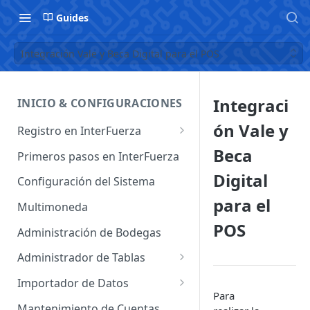
Guides
Integración Vale y Beca Digital para el POS
Integraci
INICIO & CONFIGURACIONES
ón Vale y
Registro en InterFuerza
Iniciar Sesión en InterFuerza
Beca
Primeros pasos en InterFuerza
Recuperar Contraseña
Digital
Configuración del Sistema
para el
Cómo pagar en línea sus
Multimoneda
servicios de InterFuerza
POS
Administración de Bodegas
Activación de Cuentas
Administrador de Tablas
Administrador de Tablas de
Importador de Datos
Clientes
Para
Importador de Cuentas
Mantenimiento de Cuentas