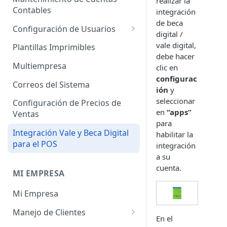
realizar la
Administrador de Tablas para
Contables
Contables
integración
Cobros
de beca
Importador de Clientes
Configuración de Usuarios
digital /
Administrador de Tablas para
Importador de Proveedores
Permisos de Usuarios
vale digital,
CRM
Plantillas Imprimibles
debe hacer
Importador de Productos
Usuarios Invitados
Administrador de Tablas para
Multiempresa
clic en
Hoja de Tiempos
configurac
Importador de Activos Fijos
Perfil de Usuario
Correos del Sistema
ión
y
Administrador de Tablas de
Importador de Lista de Precios
Cómo eliminar usuarios
seleccionar
Configuración de Precios de
Impuestos
en
“apps”
Ventas
Importador de Ajuste de
para
Administrador de Tablas de
Inventario
Integración Vale y Beca Digital
habilitar la
Inventario
para el POS
integración
Importador de Prospectos
Administrador de Tablas para
a su
Proveedores
Importador de Cuentas por
cuenta.
MI EMPRESA
Cobrar
Administrador de Tablas de
Mi Empresa
Sistema
Importador de Cuentas por
Pagar
Manejo de Clientes
Administrador de Tablas de
En el
Terceros
Importador de Órdenes de
Perfil del Cliente