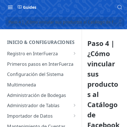
Guides
Paso 4 | ¿Cómo vincular sus productos al Catálogo de Facebo
Paso 4 |
INICIO & CONFIGURACIONES
¿Cómo
Registro en InterFuerza
Iniciar Sesión en InterFuerza
vincular
Primeros pasos en InterFuerza
Recuperar Contraseña
sus
Configuración del Sistema
producto
Cómo pagar en línea sus
Multimoneda
servicios de InterFuerza
s al
Administración de Bodegas
Activación de Cuentas
Catálogo
Administrador de Tablas
de
Administrador de Tablas de
Importador de Datos
Clientes
Facebook
Importador de Cuentas
Mantenimiento de Cuentas